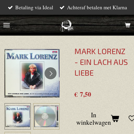
Betaling via Ideal
Achteraf betalen met Klarna
Ga
direct
naar
de
hoofdinhoud
MARK LORENZ
- EIN LACH AUS
LIEBE
€ 7,50
In
winkelwagen