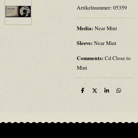
Artikelnummer:
05359
Media:
Near Mint
Sleeve:
Near Mint
Comments:
Cd Close to
Mint
D
D
S
D
e
e
h
e
l
e
a
l
e
l
r
e
n
e
n