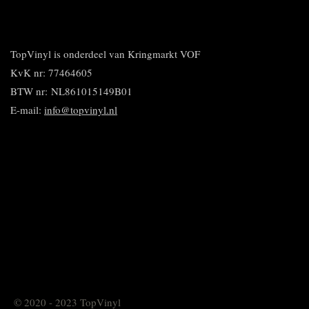
e
e
h
i
e
l
e
a
n
l
e
l
r
n
e
n
e
e
n
n
TopVinyl is onderdeel van Kringmarkt VOF
KvK nr: 77464605
BTW nr:
NL861015149B01
E-mail:
info@topvinyl.nl
© 2020 - 2023 TopVinyl