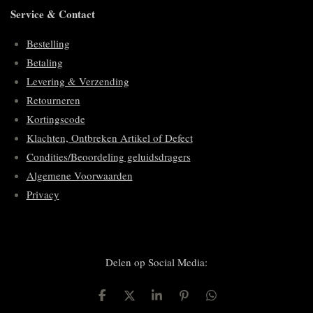
Service & Contact
Bestelling
Betaling
Levering & Verzending
Retourneren
Kortingscode
Klachten, Ontbreken Artikel of Defect
Condities/Beoordeling geluidsdragers
Algemene Voorwaarden
Privacy
Delen op Social Media:
D
D
S
P
D