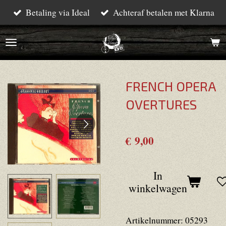
Betaling via Ideal
Achteraf betalen met Klarna
Ga
direct
naar
de
hoofdinhoud
FRENCH OPERA
OVERTURES
€ 9,00
In
winkelwagen
Artikelnummer:
05293