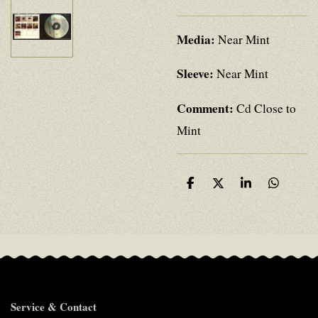
Media:
Near Mint
Sleeve:
Near Mint
Comment:
Cd Close to
Mint
D
D
S
D
e
e
h
e
l
e
a
l
e
l
r
e
n
e
n
Service & Contact