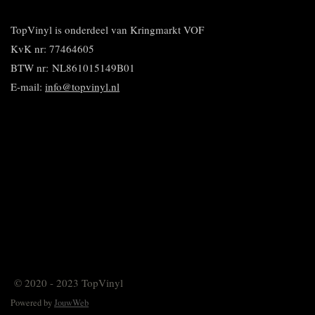
e
l
r
n
e
n
e
e
n
n
TopVinyl is onderdeel van Kringmarkt VOF
KvK nr: 77464605
BTW nr:
NL861015149B01
E-mail:
info@topvinyl.nl
© 2020 - 2023 TopVinyl
Powered by
JouwWeb