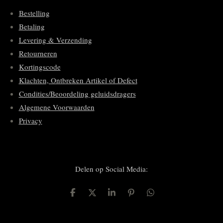
Bestelling
Betaling
Levering & Verzending
Retourneren
Kortingscode
Klachten, Ontbreken Artikel of Defect
Condities/Beoordeling geluidsdragers
Algemene Voorwaarden
Privacy
Delen op Social Media:
D
D
S
P
D
e
e
h
i
e
l
e
a
n
l