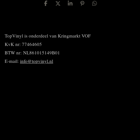
D
D
S
P
D
e
e
h
i
e
l
e
a
n
l
e
l
r
n
e
n
e
e
n
n
TopVinyl is onderdeel van Kringmarkt VOF
KvK nr: 77464605
BTW nr:
NL861015149B01
E-mail:
info@topvinyl.nl