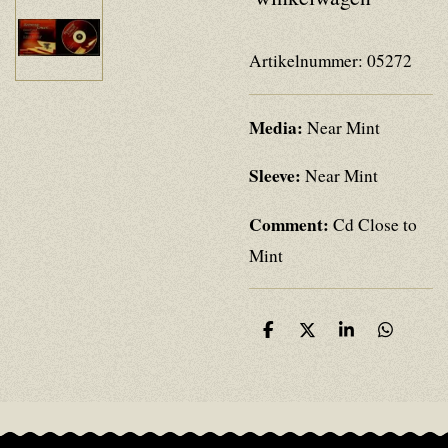
Artikelnummer:
05272
Media:
Near Mint
Sleeve:
Near Mint
Comment:
Cd Close to
Mint
D
D
S
D
e
e
h
e
l
e
a
l
e
l
r
e
n
e
n