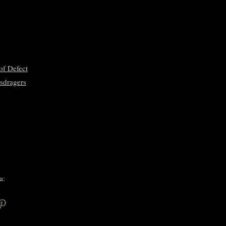
of Defect
sdragers
a:
P
i