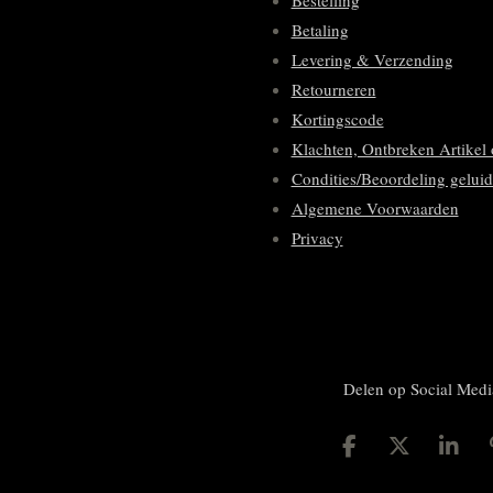
Bestelling
Betaling
Levering & Verzending
Retourneren
Kortingscode
Klachten, Ontbreken Artikel 
Condities/Beoordeling geluid
Algemene Voorwaarden
Privacy
Delen op Social Medi
D
D
S
e
e
h