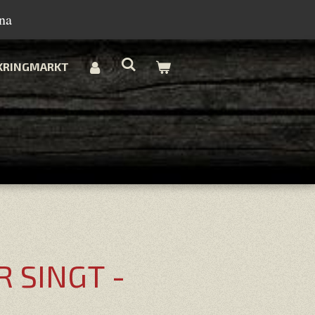
na
KRINGMARKT
 SINGT -