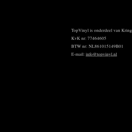
l
e
a
e
l
r
n
e
TopVinyl is onderdeel van Kri
KvK nr: 77464605
BTW nr:
NL861015149B01
E-mail:
info@topvinyl.nl