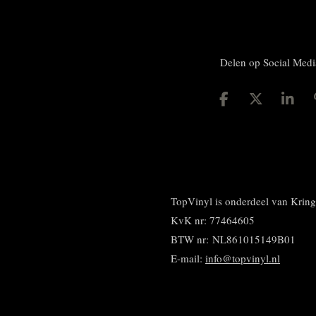
Delen op Social Medi
D
D
S
e
e
h
l
e
a
e
l
r
n
e
TopVinyl is onderdeel van Kri
KvK nr: 77464605
BTW nr:
NL861015149B01
E-mail:
info@topvinyl.nl