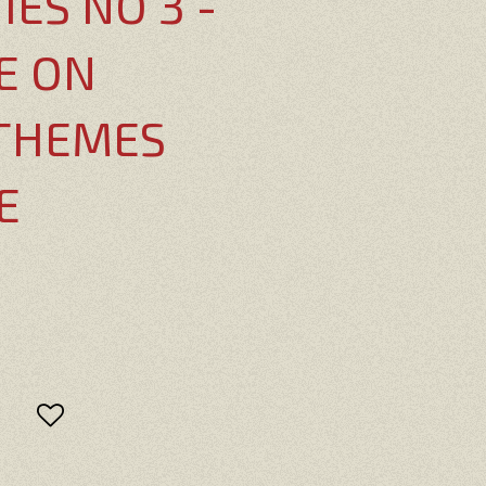
ES NO 3 -
E ON
 THEMES
E