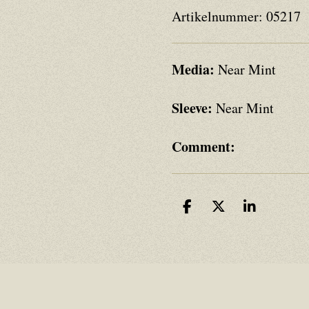
Artikelnummer:
05217
Media:
Near Mint
Sleeve:
Near Mint
Comment:
D
D
S
e
e
h
l
e
a
e
l
r
n
e